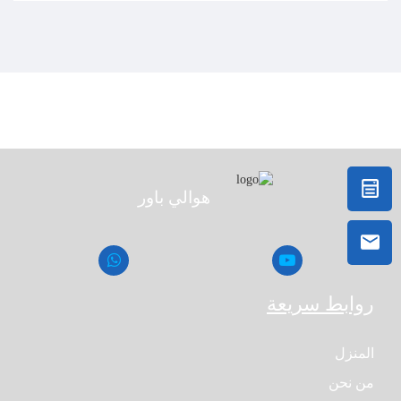
>
مدفع ضباب قمع الغبار
هوالي باور
روابط سريعة
المنزل
من نحن