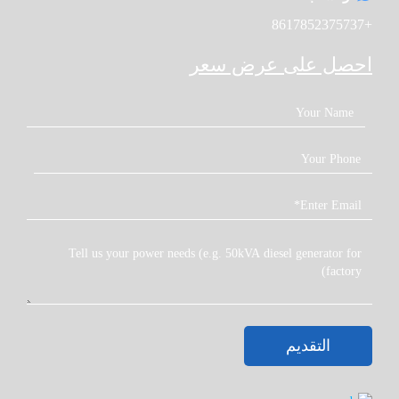
+8617852375737
احصل على عرض سعر
التقديم