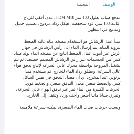
الوصف
المعلمة
مدفع ضباب بطول 100 متر TDM-M10، مدى أفقي للرياح
الثابتة 100 متر، قوة منخفضة، هيكل رذاذ مزدوج، تصميم جميل
ومدمج في المظهر.
مبدأ عمل الرشاش هو استخدام مضخة مياه عالية الضغط
لتزويد المياه. يتم إرسال الماء إلى رأس الرشاش في جهاز
الرش عبر أنبوب الماء. الضغط الناتج عن مضخة الماء يولد ضبابا
كبيرا من الجسيمات عبر رأس الرشاش المصمم خصيصا. ثم يتم
تشغيل المروحة بواسطة محرك عالي السرعة لإنتاج تدفق هواء
عالي السرعة، ويطلق رذاذ الماء للخارج. ثم يستخدم مبدأ
برنولي عند المخرج، أي أن معدل التدفق في نفس السائل
كبير، والضغط صغير؛ معدل التدفق صغير، والضغط قوي.
الجزيئات الكبيرة من الماء تمر عبر تدفق الهواء عالي السرعة،
وتمزق ضبابا مائيا أصغر وأخف وزنا، وتنتقل إلى الخارج.
وبسبب جزيئات ضباب الماء الصغيرة، يمكنه بسرعة ملامسة
الغبار وامتصاصه ومندفعه، مكينا رذاذا رطبا يمكنه كبح الغبار
بسرعة والغروب. يمكنه تثبيط الغبار تماما عن 200 ميكرون
وتحقيق هدف تقليل الغبار وإزالة الضباب.