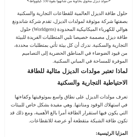
>
<
مولد ديزل محوي بحاوية من شانهوا بقوة 550 كيلوواط
حلول طاقة الديزل العالمية للقطاعات التجارية والسكنية
بصفتها شركة موثوقة لمولدات الديزل، تقدم شركة شاندونغ
هوالي للكهرباء الميكانيكية المحدودة (Worldgens) حلول
طاقة ديزل مصممة خصيصا تلبي المتطلبات الفريدة للبيئة
التجارية والسكنية. ندرك أن كل بيئة تأتي بمتطلبات محددة،
من قيود الضوضاء في المناطق الحضرية إلى التصاميم
الموفرة للمساحة في المباني السكنية.
لماذا تعتبر مولدات الديزل مثالية للطاقة
الاحتياطية التجارية والسكنية
تعرف مولدات الديزل على نطاق واسع بموثوقيتها وكفاءتها
في استهلاك الوقود ومتانتها. وهي مفيدة بشكل خاص للبيئات
التي يكون فيها استقرار الطاقة أمرا بالغ الأهمية، ومع ذلك قد
تكون طاقة الشبكة متقطعة أو عرضة للانقطاعات.
المزايا الرئيسية: