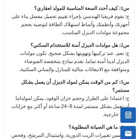
س1: كيف أحدد السعة المناسبة للمولد لعقاري؟
ج: يقوم فريقنا الهندسي بإجراء تقييم تحميل مفصل بناء على
أجهزتك وأنظمتك وأنماط استهلاك الطاقة لتوصية بحجم
مجموعة مولدات الديزل المناسب.
س2: هل مولدات الديزل آمنة للاستخدام السكني؟
ج: نعم، عند تركيبها وتهويتها بشكل صحيح، تكون مولدات
الديزل لدينا آمنة تماما. نقدم نماذج منخفضة الضوضاء
ومتوافقة مع الانبعاثات مثالية للمنازل والمباني السكنية.
س3: كم من الوقت يمكن لمولد الديزل أن يعمل بشكل
مستمر؟
ج: اعتمادا على الطراز وحجم خزان الوقود، يمكن لمولداتنا
أن تعمل بشكل مستمر لمدة 8–24 ساعة أو أكثر مع خزانات
وقود خارجية.
س4: ما هي الصيانة المطلوبة؟
ج: تضمن تغييرات الزيت الدورية، واستبدال المرشح، وفحص