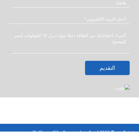
التقديم
حقوق النشر © 2023 لشركة شاندونغ هوالي للكهروميكانيكا