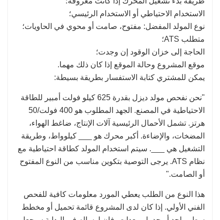
طريقة بدء تشغيل المحرك إذا كانت معروفة؛
الاستخدام الاحتياطي أو الاستخدام الرئيسي؛
نوع المولد المفضل: مفتوح، صامت أو محوي في الحاويات؛
متطلب ATS؛
الحاجة إلى خزان الوقود إن وجدت؛
موقع المشروع وحالة الموقع إذا كان ذلك مهما.
يمكن للمشتري كتابة الاستفسار بطريقة بسيطة:
"نحن نفحص مولد ديزل بقدرة 625 كيلو فولت أمبير للطاقة
الاحتياطية في المصنع. الجهد المطلوب هو 400 فولت/50
هرتز. تشمل الأحمال الرئيسية آلات الإنتاج، ضاغط الهواء،
المضخات، والإضاءة. أكبر محرك هو ___ كيلوواط، وطريقة
التشغيل هي ___. سيتم استخدام المولد كطاقة احتياطية مع
نظام ATS. يرجى التوصية بتكوين مناسب من النوع المفتوح
أو الصامت."
هذا النوع من الطلب يعطي المورد معلومات كافية للفحص
الفني الأولي. إذا كان لدى المشروع قائمة تحميل أو مخطط
سطر واحد أو جدول معدات، فإن إرساله في البداية سيجعل