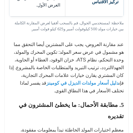
تركيز الاقتباس
العرض الأول.
ملاحظة: لمستخدمي الجوال، قم بالسحب أفقيا لعرض المقارنة الكاملة
بين خيارات مولد 500 كيلوفولت أمبير و625 كيلو فولت أمبير.
عند مقارنة العروض، يجب على المشترين أيضا التحقق مما
هو مشمول في عرض سعر المولد: تكوين المحرك والمولد،
وحدة التحكم، نظام ATS، خزان الوقود، الغطاء أو الحاوية،
الجهد/التردد، ترتيب التبريد والمتطلبات الخاصة بالمشروع. إذا
كان المشتري يقارن خيارات علامات المحرك التجارية،
فإن
دليل أسعار مولدات الديزل في كومينز
قد يفسر لماذا
تختلف الأسعار في هذا النطاق القوى.
5. مطابقة الأحمال: ما يخطئ المشترون في
تقديره
معظم اختيارات المولد الخاطئة تبدأ بمعلومات مفقودة،